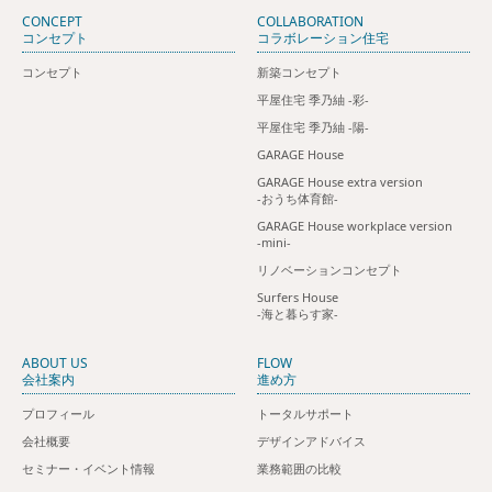
CONCEPT
COLLABORATION
コンセプト
コラボレーション住宅
コンセプト
新築コンセプト
平屋住宅 季乃紬 ‐彩‐
平屋住宅 季乃紬 ‐陽‐
GARAGE House
GARAGE House extra version
-おうち体育館-
GARAGE House workplace version
-mini-
リノベーションコンセプト
Surfers House
‐海と暮らす家‐
ABOUT US
FLOW
会社案内
進め方
プロフィール
トータルサポート
会社概要
デザインアドバイス
セミナー・イベント情報
業務範囲の比較